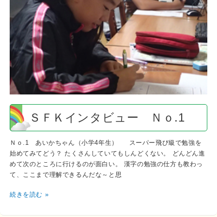
イ
ン
タ
ビ
ュ
ー
Ｎ
ｏ.1
ＳＦＫインタビュー Ｎｏ.1
Ｎｏ.1 あいかちゃん（小学4年生） スーパー飛び級で勉強を
始めてみてどう？ たくさんしていてもしんどくない。 どんどん進
めて次のところに行けるのが面白い。 漢字の勉強の仕方も教わっ
て、ここまで理解できるんだな～と思
続きを読む »