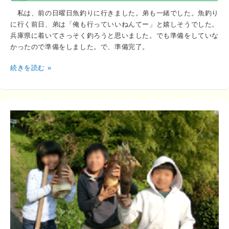
私は、前の日曜日魚釣りに行きました。弟も一緒でした。魚釣り
に行く前日、弟は「俺も行っていいねんてー」と嬉しそうでした。
兵庫県に着いてさっそく釣ろうと思いました。でも準備をしていな
かったので準備をしました。で、準備完了。
続きを読む »
I
く
ん・
H
く
ん・
M
ち
ゃ
ん
2013