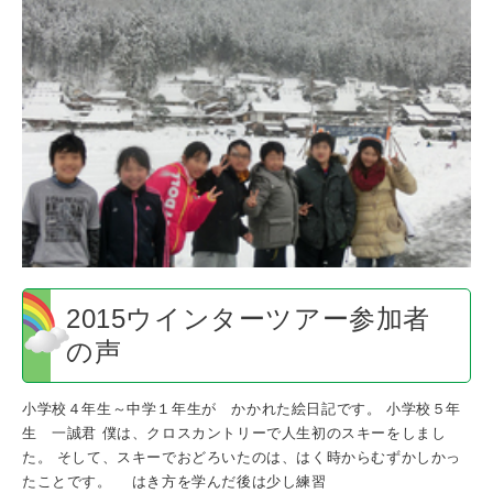
ウ
イ
ン
タ
ー
ツ
ア
ー
参
加
者
の
声
2015ウインターツアー参加者
の声
小学校４年生～中学１年生が かかれた絵日記です。 小学校５年
生 一誠君 僕は、クロスカントリーで人生初のスキーをしまし
た。 そして、スキーでおどろいたのは、はく時からむずかしかっ
たことです。 はき方を学んだ後は少し練習