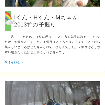
竹
の
子
Iくん・Hくん・Mちゃん
掘
2013竹の子掘り
り
Ｉ 君 たけのこほりに行って、とり方を先生に教えてもらっ
た後、何個かとりました。１個目はとてもとりにくくて、とったら
美味しいところはぜんぜんとれていませんでした。２個目はとりや
すい場所だったけど上手くとれませんでし
続きを読む »
中
学
1
年
生