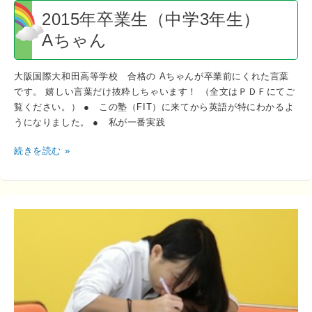
ん
2015年卒業生（中学3年生）
Aちゃん
大阪国際大和田高等学校 合格の Aちゃんが卒業前にくれた言葉
です。 嬉しい言葉だけ抜粋しちゃいます！ （全文はＰＤＦにてご
覧ください。） ● この塾（FIT）に来てから英語が特にわかるよ
うになりました。 ● 私が一番実践
続きを読む »
2015
年
卒
業
生
（中
学