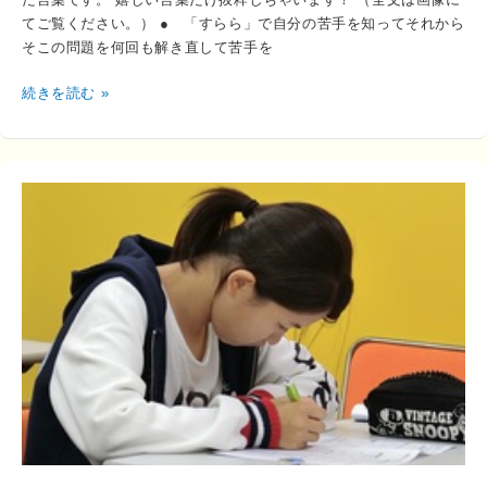
てご覧ください。） ● 「すらら」で自分の苦手を知ってそれから
そこの問題を何回も解き直して苦手を
続きを読む »
2015
年
卒
業
生
（中
学
3
年
生）
A
ち
ゃ