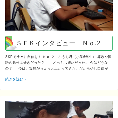
ュ
ー
Ｎ
ｏ.2
ＳＦＫインタビュー Ｎｏ.2
SKPで徐々に自信を！ Ｎｏ.２ ふうち君（小学6年生） 算数や国
語の勉強は好きだった？ どっちも嫌いだった。 今はどうな
の？ 今は、算数がちょっと上がってきた。だから少し自信が
続きを読む »
Ｓ
Ｆ
Ｋ