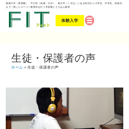
寝屋川市（香里園）、守口市（高瀬・大日）、枚方市（くずは）にある幼児から小学生、中学生、高校生
まで一貫したスーパー教育Ⓡを行う学習塾とそろばん教室
体験入学
生徒・保護者の声
ホーム
生徒・保護者の声
Ｓ
Ｆ
Ｋ
イ
ン
タ
ビ