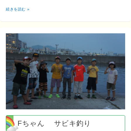
続きを読む »
F
ち
ゃ
ん
サ
ビ
キ
釣
り
Fちゃん サビキ釣り