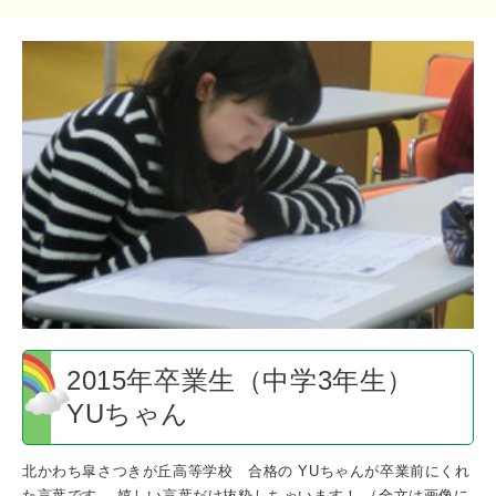
2015
年
卒
業
生
（中
学
3
年
生）
YU
ち
ゃ
ん
2015年卒業生（中学3年生）
YUちゃん
北かわち皐さつきが丘高等学校 合格の YUちゃんが卒業前にくれ
た言葉です。 嬉しい言葉だけ抜粋しちゃいます！ （全文は画像に