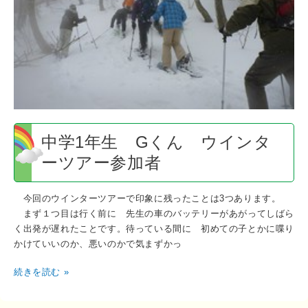
G
く
ん
ウ
イ
ン
タ
ー
ツ
中学1年生 Gくん ウインタ
ア
ーツアー参加者
ー
参
加
今回のウインターツアーで印象に残ったことは3つあります。
者
まず１つ目は行く前に 先生の車のバッテリーがあがってしばら
く出発が遅れたことです。待っている間に 初めての子とかに喋り
かけていいのか、悪いのかで気まずかっ
続きを読む »