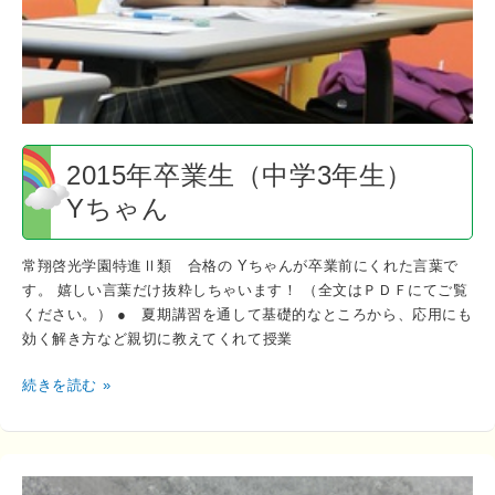
3
年
生）
Y
ち
ゃ
ん
2015年卒業生（中学3年生）
Yちゃん
常翔啓光学園特進Ⅱ類 合格の Yちゃんが卒業前にくれた言葉で
す。 嬉しい言葉だけ抜粋しちゃいます！ （全文はＰＤＦにてご覧
ください。） ● 夏期講習を通して基礎的なところから、応用にも
効く解き方など親切に教えてくれて授業
続きを読む »
2015