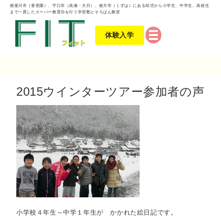
寝屋川市（香里園）、守口市（高瀬・大日）、枚方市（くずは）にある幼児から小学生、中学生、高校生
まで一貫したスーパー教育Ⓡを行う学習塾とそろばん教室
体験入学
2015ウインターツアー参加者の声
小学校４年生～中学１年生が かかれた絵日記です。