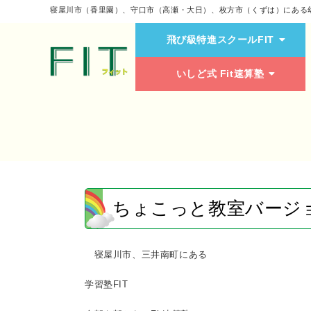
寝屋川市（香里園）、守口市（高瀬・大日）、枚方市（くずは）にある
飛び級特進スクールFIT
いしど式 Fit速算塾
ちょこっと教室バージ
寝屋川市、三井南町にある
学習塾FIT