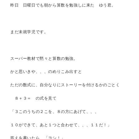
昨日 日曜日でも朝から算数を勉強しに来た ゆう君。
まだ未就学児です。
スーパー教材で黙々と算数の勉強。
かと思いきや、、、のめりこみ出すと
ただの数式に、自分なりにストーリーを付けるかのごとく
８＋３＝ の式を見て
「３このうちの２こを、８の方にあげて、、、
１０ができて、あと１つと合わせて、、、１１だ！」
答えを書いたら、「ヨシ！」