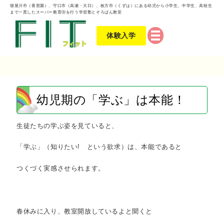
寝屋川市（香里園）、守口市（高瀬・大日）、枚方市（くずは）にある幼児から小学生、中学生、高校生
まで一貫したスーパー教育Ⓡを行う学習塾とそろばん教室
体験入学
幼児期の「学ぶ」は本能！
生徒たちの学ぶ姿を見ていると、
「学ぶ」（知りたい! という欲求）は、本能であると
つくづく実感させられます。
春休みに入り、教室開放しているよと聞くと