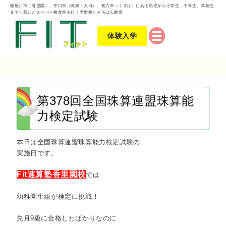
寝屋川市（香里園）、守口市（高瀬・大日）、枚方市（くずは）にある幼児から小学生、中学生、高校生
まで一貫したスーパー教育Ⓡを行う学習塾とそろばん教室
体験入学
第378回全国珠算連盟珠算能
力検定試験
本日は全国珠算連盟珠算能力検定試験の
実施日です。
Fit速算塾香里園校
では
幼稚園生組が検定に挑戦！
先月9級に合格したばかりなのに