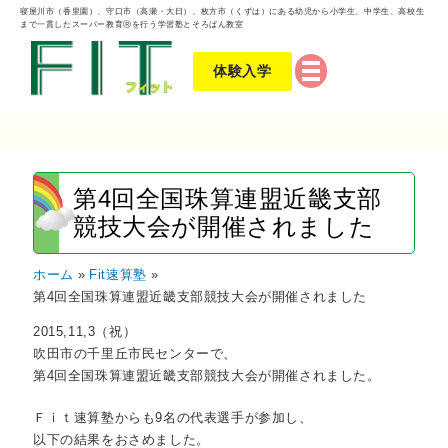
寝屋川市（香里園）、守口市（高瀬・大日）、枚方市（くずは）にある幼児から小学生、中学生、高校生
まで一貫したスーパー教育Ⓡを行う学習塾とそろばん教室
体験入学
第4回全国珠算連盟近畿支部
競技大会が開催されました
ホーム
Fit速算塾
第4回全国珠算連盟近畿支部競技大会が開催されました
2015,11,3（祝）
吹田市の千里丘市民センターで、
第4回全国珠算連盟近畿支部競技大会が開催されました。
Ｆｉｔ速算塾からも9名の代表選手が参加し、
以下の結果をおさめました。