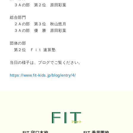
３Ａの部 第２位 原田彩葉
総合部門
２Ａの部 第３位 秋山悠月
３Ａの部 優 勝 原田彩葉
団体の部
第２位 Ｆｉｔ 速算塾
当日の様子は、ブログでご覧ください。
https://www.fit-kids.jp/blog/entry/4/
FIT-守口本校
FIT-香里園校