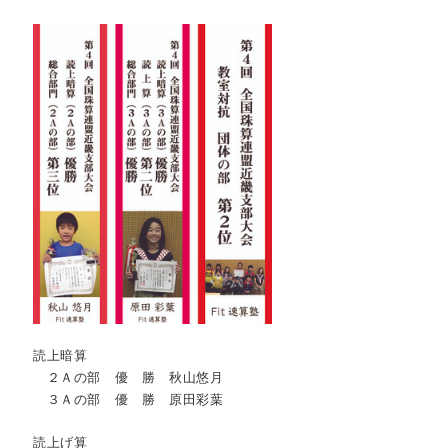
読上暗算
２Ａの部 優 勝 秋山悠月
３Ａの部 優 勝 原田彩葉
読上げ算