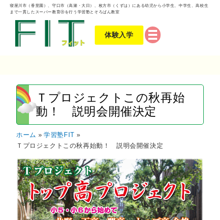
寝屋川市（香里園）、守口市（高瀬・大日）、枚方市（くずは）にある幼児から小学生、中学生、高校生
まで一貫したスーパー教育Ⓡを行う学習塾とそろばん教室
体験入学
Ｔプロジェクトこの秋再始
動！ 説明会開催決定
ホーム
学習塾FIT
Ｔプロジェクトこの秋再始動！ 説明会開催決定