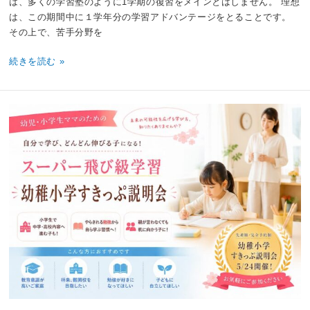
は、多くの学習塾のように1学期の復習をメインとはしません。 理想
は、この期間中に１学年分の学習アドバンテージをとることです。
その上で、苦手分野を
続きを読む »
5
月
幼
稚
小
学
す
き
っ
ぷ
説
明
会
の