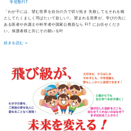
学習塾FIT
「わが子には、望む世界を自分の力で切り拓き 失敗してもそれを糧
としてたくましく羽ばたいて欲しい!」 望まれる世界が、学びの先に
ある医者や弁護士や科学者や国家公務員なら FIT にお任せくださ
い。保護者様と共にその願いを叶
続きを読む »
幼
稚
小
学
す
き
っ
ぷ
「春
の
特