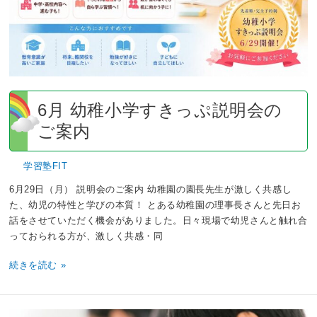
っ
ぷ
説
明
会
の
ご
6月 幼稚小学すきっぷ説明会の
案
ご案内
内
学習塾FIT
6月29日（月） 説明会のご案内 幼稚園の園長先生が激しく共感し
た、幼児の特性と学びの本質！ とある幼稚園の理事長さんと先日お
話をさせていただく機会がありました。日々現場で幼児さんと触れ合
っておられる方が、激しく共感・同
続きを読む »
夏