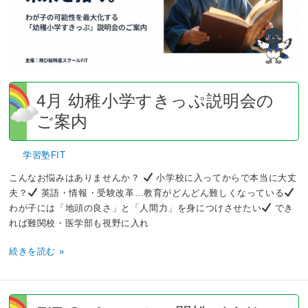
す
き
っ
ぷ
説
明
会
4月 幼稚小学すきっぷ説明会の
の
ご案内
ご
案
学習塾FIT
内
こんなお悩みはありませんか？
小学校に入ってからで本当に大丈
夫？
英語・情報・受験改革…教育がどんどん難しくなっている
わが子には「地頭の良さ」と「人間力」を身につけさせたい
でき
れば難関校・医学部も視野に入れ
続きを読む »
FIT