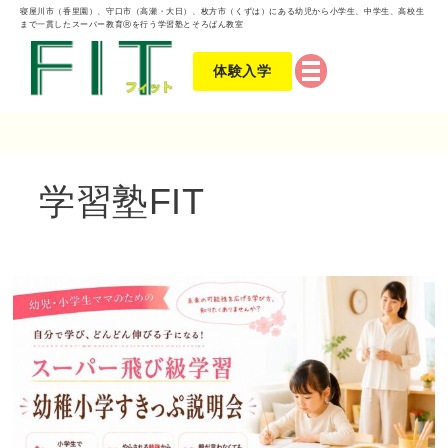
寝屋川市（香里園）、守口市（高瀬・大日）、枚方市（くずは）にある幼児から小学生、中学生、高校生
まで一貫したスーパー教育Ⓡを行う学習塾とそろばん教室
体験入学
学習塾FIT
6
月
幼
稚
小
学
す
き