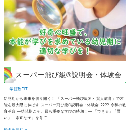
会・
体
験
会
スーパー飛び級®説明会・体験会
学習塾FIT
幼児期から未来を切り開く！ 「スーパー飛び級® × 賢人教育」で才
能を最大限に伸ばす スーパー飛び級®説明会・体験会 ???? 令和の教
育革命 —幼児期こそ、最も重要な学びの時期！— 「できる」「賢
い」「素直な子」を育て
続きを読む »