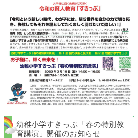
別
教
育
講
演」
開
催
の
お
知
ら
せ
幼稚小学すきっぷ「春の特別教
育講演」開催のお知らせ