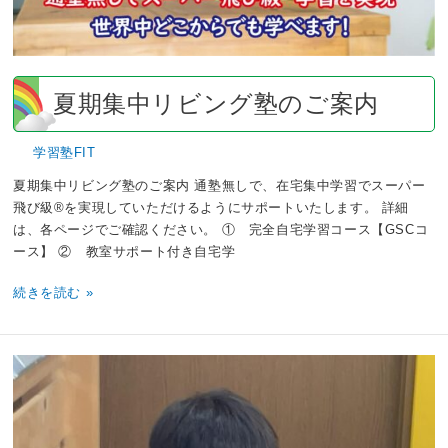
ご
案
内
夏期集中リビング塾のご案内
学習塾FIT
夏期集中リビング塾のご案内 通塾無しで、在宅集中学習でスーパー
飛び級®を実現していただけるようにサポートいたします。 詳細
は、各ページでご確認ください。 ① 完全自宅学習コース【GSCコ
ース】 ② 教室サポート付き自宅学
続きを読む »
ス
ー
パ
ー