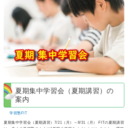
期
集
中
学
習
会
（夏
期
講
習）
の
案
内
夏期集中学習会（夏期講習）の
案内
学習塾FIT
夏期集中学習会（夏期講習）7/21（月）～8/31（月） FITの夏期講習