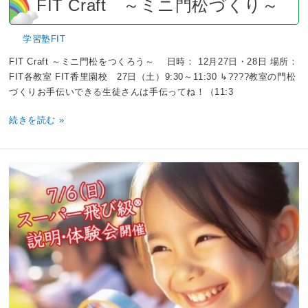
FIT Craft ～ミニ門松づくり～
Craft
～
ミ
学習塾FIT
ニ
FIT Craft ～ミニ門松をつくろう～ 日時： 12月27日・28日 場所：
門
FIT各教室 FIT香里園校 27日（土）9:30～11:30 ↳????教室の門松
松
づくりお手伝いできる生徒さんは手伝ってね！（11:3
づ
く
続きを読む »
り
～
ス
ー
パ
ー
飛
び
級
®
説
明