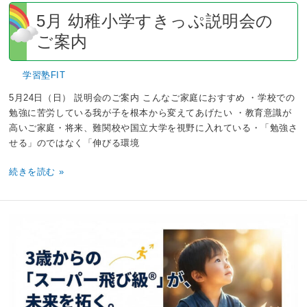
ご
5月 幼稚小学すきっぷ説明会の
案
ご案内
内
学習塾FIT
5月24日（日） 説明会のご案内 こんなご家庭におすすめ ・学校での
勉強に苦労している我が子を根本から変えてあげたい ・教育意識が
高いご家庭・将来、難関校や国立大学を視野に入れている・「勉強さ
せる」のではなく「伸びる環境
続きを読む »
4
月
幼
稚
小
学