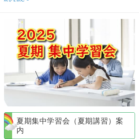
夏
期
集
中
学
習
会
（夏
期
講
習）
案
内
夏期集中学習会（夏期講習）案
内