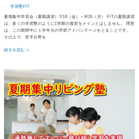
学習塾FIT
夏期集中学習会（夏期講習）7/18（金）～8/25（月） FITの夏期講習
は、多くの学習塾のように1学期の復習をメインとはしません。 理想
は、この期間中に１学年分の学習アドバンテージをとることです。
その上で、苦手分野を
続きを読む »
夏
期
集
中
リ
ビ
ン
グ
塾
の