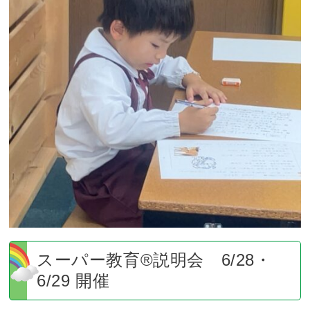
教
育
®
説
明
会
6/28・
6/29
開
催
スーパー教育®説明会 6/28・
6/29 開催