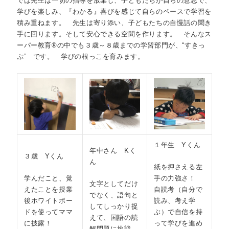
では先生は一切の指導を放棄し、子どもたちが自らの意思で、
学びを楽しみ、『わかる』喜びを感じて自らのペースで学習を
積み重ねます。 先生は寄り添い、子どもたちの自慢話の聞き
手に回ります。そして安心できる空間を作ります。 そんなス
ーパー教育®の中でも３歳～８歳までの学習部門が、“すきっ
ぷ” です。 学びの根っこを育みます。
１年生 Yくん
年中さん Kく
３歳 Yくん
ん
紙を押さえる左
学んだこと、覚
手の力強さ！
文字としてだけ
えたことを授業
自読考（自分で
でなく、語句と
後ホワイトボー
読み、考え学
してしっかり捉
ドを使ってママ
ぶ）で自信を持
えて、国語の読
に披露！
って学びを進め
解問題に挑戦。