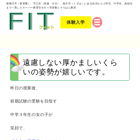
寝屋川市（香里園）、守口市（高瀬・大日）、枚方市（くずは）にある幼児から小学生、中学生、高校生
まで一貫したスーパー教育Ⓡを行う学習塾とそろばん教室
体験入学
遠慮しない厚かましいくら
いの姿勢が嬉しいです。
昨日の授業後、
前期試験の受験を目指す
中学３年生の女の子が
笑顔で、