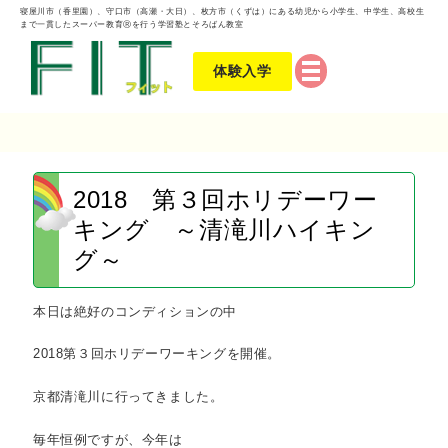
寝屋川市（香里園）、守口市（高瀬・大日）、枚方市（くずは）にある幼児から小学生、中学生、高校生
まで一貫したスーパー教育Ⓡを行う学習塾とそろばん教室
体験入学
2018 第３回ホリデーワー
キング ～清滝川ハイキン
グ～
本日は絶好のコンディションの中
2018第３回ホリデーワーキングを開催。
京都清滝川に行ってきました。
毎年恒例ですが、今年は