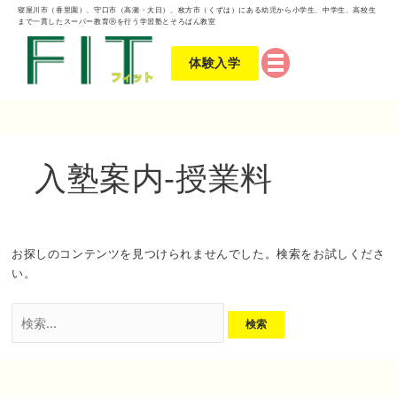
検
寝屋川市（香里園）、守口市（高瀬・大日）、枚方市（くずは）にある幼児から小学生、中学生、高校生
まで一貫したスーパー教育Ⓡを行う学習塾とそろばん教室
索
対
体験入学
象:
入塾案内-授業料
お探しのコンテンツを見つけられませんでした。検索をお試しくださ
い。